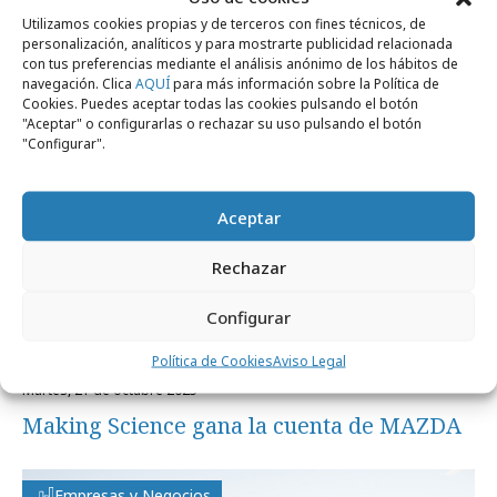
Noticias Relacionadas
Utilizamos cookies propias y de terceros con fines técnicos, de
personalización, analíticos y para mostrarte publicidad relacionada
con tus preferencias mediante el análisis anónimo de los hábitos de
navegación. Clica
AQUÍ
para más información sobre la Política de
Agencias
Cookies. Puedes aceptar todas las cookies pulsando el botón
"Aceptar" o configurarlas o rechazar su uso pulsando el botón
"Configurar".
Aceptar
Rechazar
Configurar
Política de Cookies
Aviso Legal
martes, 21 de octubre 2025
Making Science gana la cuenta de MAZDA
Empresas y Negocios