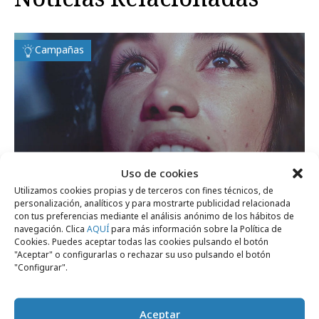
Campañas
Uso de cookies
Utilizamos cookies propias y de terceros con fines técnicos, de
personalización, analíticos y para mostrarte publicidad relacionada
con tus preferencias mediante el análisis anónimo de los hábitos de
lunes, 6 de julio 2026
navegación. Clica
AQUÍ
para más información sobre la Política de
Cinesa presenta “Las emociones son más
Cookies. Puedes aceptar todas las cookies pulsando el botón
"Aceptar" o configurarlas o rechazar su uso pulsando el botón
grandes en el cine”
"Configurar".
Medios
Aceptar