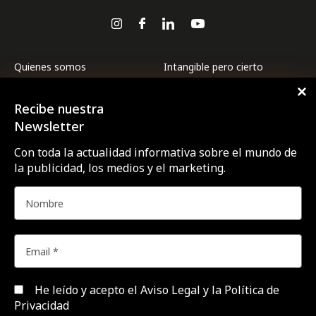
Quienes somos
Intangible pero cierto
Premios CTRL
Internacional
Recibe nuestra
Revista CTRL
La ESG de las marcas a
examen
Newsletter
Suscríbete
Marcas y ESG
Con toda la actualidad informativa sobre el mundo de
Contacto
la publicidad, los medios y el marketing.
Medios
Agencias
Opinión
Área de expertos
Profesionales
Campañas
Targets
Empresas y Negocios
Videos
Festivales y premios
Formación y estudios
He leído y acepto el
Aviso Legal y la Política de
Privacidad