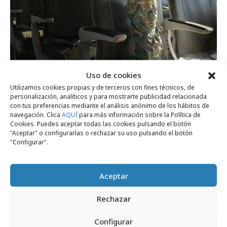
Uso de cookies
Utilizamos cookies propias y de terceros con fines técnicos, de
personalización, analíticos y para mostrarte publicidad relacionada
jueves, 19 de febrero 2026
con tus preferencias mediante el análisis anónimo de los hábitos de
Los Premios Goya aterrizan en Barcelona
navegación. Clica
AQUÍ
para más información sobre la Política de
Cookies. Puedes aceptar todas las cookies pulsando el botón
con Vueling
"Aceptar" o configurarlas o rechazar su uso pulsando el botón
"Configurar".
Campañas
Aceptar
Rechazar
Configurar