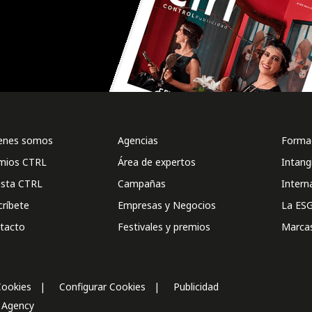
enes somos
Agencias
Formac
mios CTRL
Área de expertos
Intang
ista CTRL
Campañas
Intern
críbete
Empresas y Negocios
La ESG
tacto
Festivales y premios
Marca
Cookies
Configurar Cookies
Publicidad
l Agency