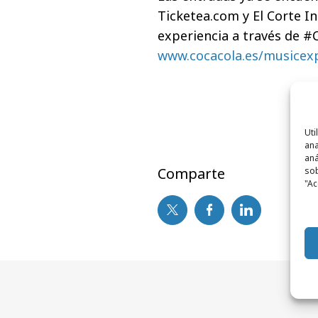
Ticketea.com y El Corte Ing
experiencia a través de
www.cocacola.es/musicex
Uti
ana
aná
Comparte
sob
"Ac