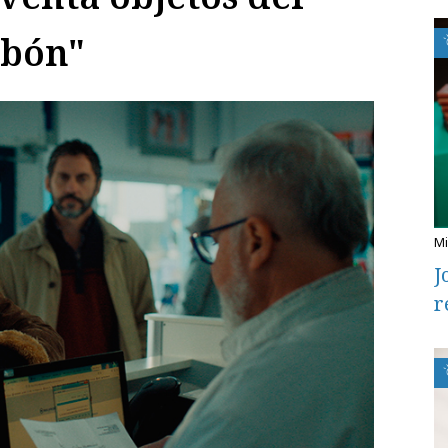
rbón"
J
r