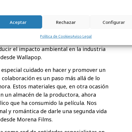
nsformador que puede tener la
os actores.
Aceptar
Rechazar
Configurar
estra cómo el consumo responsable puede
ustria, incluso una tan compleja como la
Política de Cookies
Aviso Legal
op, creemos que la reutilización tiene un
ucir el impacto ambiental en la industria
 desde Wallapop.
especial cuidado en hacer y promover un
 colaboración es un paso más allá de lo
ra. Estos materiales que, en otra ocasión
en un almacén de la productora, ahora
ico que ha consumido la película. Nos
nal y romántica de darle una segunda vida
 desde Morena Films.