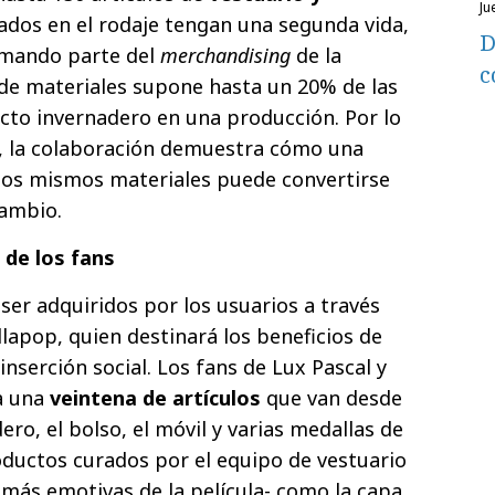
ju
ados en el rodaje tengan una segunda vida,
D
rmando parte del
merchandising
de la
c
so de materiales supone hasta un 20% de las
cto invernadero en una producción. Por lo
d, la colaboración demuestra cómo una
sos mismos materiales puede convertirse
ambio.
 de los fans
 ser adquiridos por los usuarios
a través
lapop, quien destinará los beneficios de
inserción social. Los fans de Lux Pascal y
a una
veintena de artículos
que van desde
o, el bolso, el móvil y varias medallas de
oductos curados por el equipo de vestuario
 más emotivas de la película- como la capa,