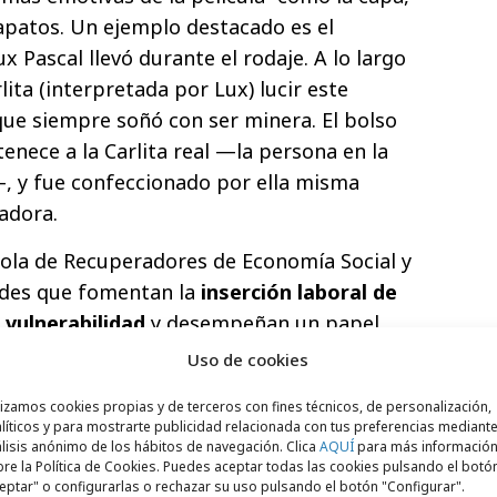
apatos. Un ejemplo destacado es el
 Pascal llevó durante el rodaje. A lo largo
lita (interpretada por Lux) lucir este
que siempre soñó con ser minera. El bolso
tenece a la Carlita real —la persona en la
a—, y fue confeccionado por ella misma
adora.
ola de Recuperadores de Economía Social y
ades que fomentan la
inserción laboral de
 vulnerabilidad
y desempeñan un papel
la reutilización y la reducción de residuos,
Uso de cookies
ra garantizar la recogida y puesta a la
lizamos cookies propias y de terceros con fines técnicos, de personalización,
dándoles así una segunda vida. Con esta
líticos y para mostrarte publicidad relacionada con tus preferencias mediante
cer un ejemplo concreto de cómo gestionar
lisis anónimo de los hábitos de navegación. Clica
AQUÍ
para más informació
re la Política de Cookies. Puedes aceptar todas las cookies pulsando el botó
 sostenible en el sector audiovisual y
eptar" o configurarlas o rechazar su uso pulsando el botón "Configurar".