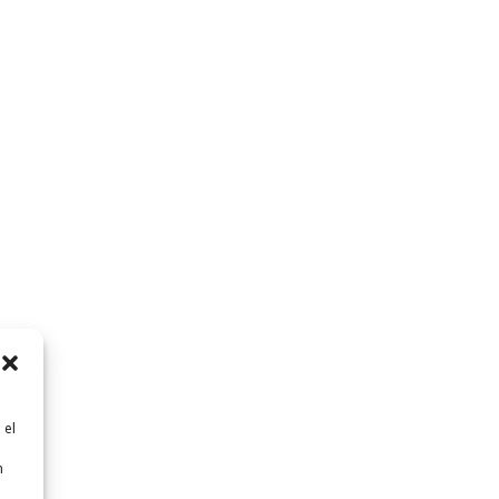
 el
n
n