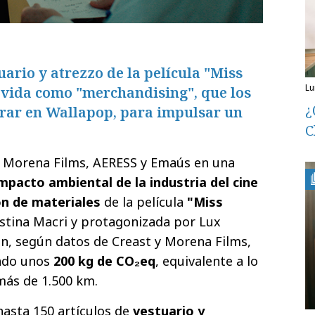
uario y atrezzo de la película "Miss
l
vida como "merchandising", que los
¿
rar en Wallapop, para impulsar un
C
, Morena Films, AERESS y Emaús en una
impacto ambiental de la industria del cine
ión de materiales
de la película
"Miss
ustina Macri y protagonizada por Lux
ión, según datos de Creast y Morena Films,
tado unos
200 kg de CO
₂
eq
, equivalente a lo
más de 1.500 km.
hasta 150 artículos de
vestuario y