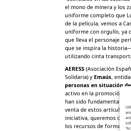
el mono de minera y los z
uniforme completo que Lux
de la película, vemos a Car
uniforme con orgullo, ya 
que lleva el personaje per
que se inspira la histori
utilizando cinta transport
AERESS
(Asociación Españ
Solidaria) y
Emaús
, entid
personas en situación de
activo en la promoción de 
han sido fundamentales pa
Uti
venta de estos artículos, 
ana
iniciativa, queremos ofre
aná
sob
los recursos de forma más
"Ac