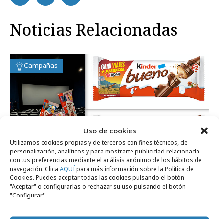
Noticias Relacionadas
Campañas
Uso de cookies
Utilizamos cookies propias y de terceros con fines técnicos, de
personalización, analíticos y para mostrarte publicidad relacionada
con tus preferencias mediante el análisis anónimo de los hábitos de
navegación. Clica
AQUÍ
para más información sobre la Política de
jueves, 29 de enero 2026
Cookies. Puedes aceptar todas las cookies pulsando el botón
WeRoad y Kinder Bueno regalan viajes a
"Aceptar" o configurarlas o rechazar su uso pulsando el botón
"Configurar".
Japón, Sudáfrica y Perú