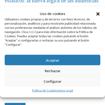
estáticos: la nueva lógica de las audiencias
Uso de cookies
Formación y estudios
Utilizamos cookies propias y de terceros con fines técnicos, de
personalización, analíticos y para mostrarte publicidad relacionada
con tus preferencias mediante el análisis anónimo de los hábitos de
navegación. Clica
AQUÍ
para más información sobre la Política de
Cookies. Puedes aceptar todas las cookies pulsando el botón
"Aceptar" o configurarlas o rechazar su uso pulsando el botón
"Configurar".
Aceptar
Rechazar
viernes, 20 de marzo 2026
Configurar
Por qué los profesionales del marketing
apuestan por la formación digital continua
Política de Cookies
Aviso Legal