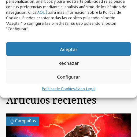
personalización, analíticos y para mostrarte publicidad relacionada
con tus preferencias mediante el análisis anónimo de los hábitos de
navegación. Clica
AQUÍ
para más información sobre la Política de
Cookies. Puedes aceptar todas las cookies pulsando el botón
"Aceptar" o configurarlas o rechazar su uso pulsando el botón
"Configurar".
jueves, 8 de enero 2026
Dead Internet Marketing: cuando el
Aceptar
"glitch" se convierte en oro
Rechazar
Configurar
Política de Cookies
Aviso Legal
Artículos recientes
Campañas