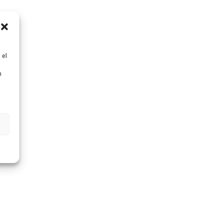
 el
n
n