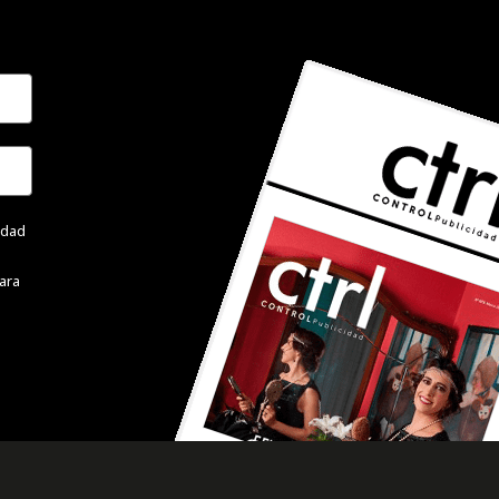
cidad
ara