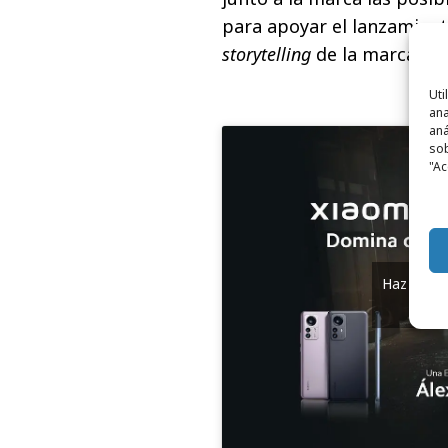
para apoyar el lanzamient
storytelling
de la marca en
Uti
ana
aná
sob
"Ac
Haz clic 
y