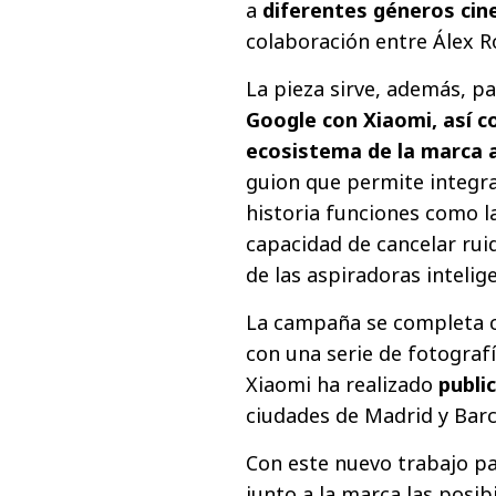
a
diferentes géneros ci
colaboración entre Álex R
La pieza sirve, además, p
Google con Xiaomi, así c
ecosistema de la marca a
guion que permite integra
historia funciones como l
capacidad de cancelar ruid
de las aspiradoras intelig
La campaña se completa c
con una serie de fotografí
Xiaomi ha realizado
publi
ciudades de Madrid y Barc
Con este nuevo trabajo p
junto a la marca las posib