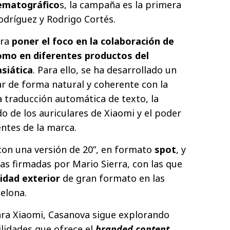
nematográfico
s, la campaña es la primera
odríguez y Rodrigo Cortés.
ara
poner el foco en la colaboración de
omo en diferentes productos del
siática
. Para ello, se ha desarrollado un
r de forma natural y coherente con la
a traducción automática de texto, la
o de los auriculares de Xiaomi y el poder
entes de la marca.
on una versión de 20”, en formato
spot
, y
as firmadas por Mario Sierra, con las que
cidad exterior
de gran formato en las
elona.
ara Xiaomi, Casanova sigue explorando
ilidades que ofrece el
branded content