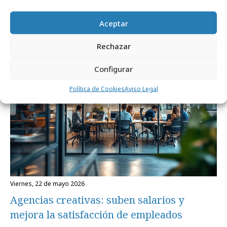
EL PAÍS lanza un sistema de gestión de
suscripciones con IA
Aceptar
Rechazar
Formación y estudios
Configurar
Política de Cookies
Aviso Legal
viernes, 22 de mayo 2026
Agencias creativas: suben salarios y
mejora la satisfacción de empleados