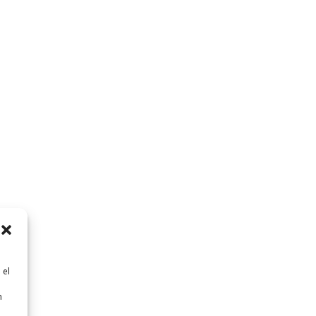
 el
n
n