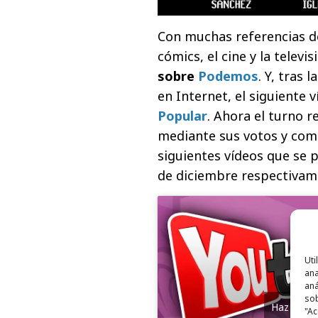
Con muchas referencias de
cómics, el cine y la televis
sobre
Podemos
.
Y, tras 
en Internet, el siguiente ví
Popular
.
Ahora el turno r
mediante sus votos y come
siguientes vídeos que se p
de diciembre respectivam
Uti
ana
aná
sob
Haz clic 
"Ac