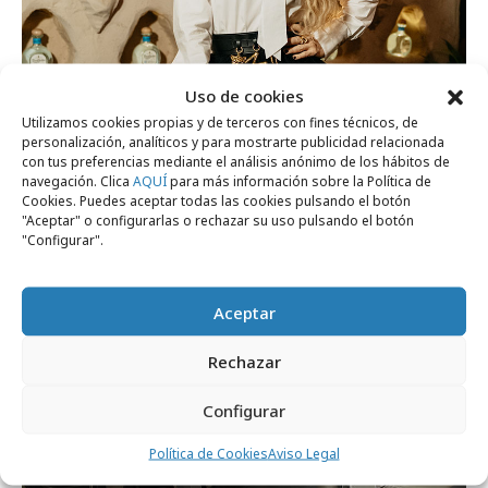
lunes, 2 de marzo 2026
Uso de cookies
En los Premios Goya 2026 se brindó con
Utilizamos cookies propias y de terceros con fines técnicos, de
personalización, analíticos y para mostrarte publicidad relacionada
Don Julio 1942
con tus preferencias mediante el análisis anónimo de los hábitos de
navegación. Clica
AQUÍ
para más información sobre la Política de
Cookies. Puedes aceptar todas las cookies pulsando el botón
"Aceptar" o configurarlas o rechazar su uso pulsando el botón
Campañas
"Configurar".
Aceptar
Rechazar
Configurar
Política de Cookies
Aviso Legal