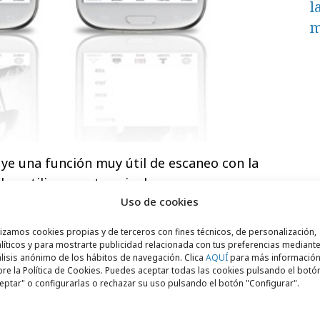
l
m
uye una función muy útil de escaneo con la
en utilizar sus terminales para
escanear
Uso de cookies
os artículos en los que están interesados.
n perfecta cuando una tienda no tiene
lizamos cookies propias y de terceros con fines técnicos, de personalización,
da en el color o la talla que se esté
líticos y para mostrarte publicidad relacionada con tus preferencias mediante
lisis anónimo de los hábitos de navegación. Clica
AQUÍ
para más informació
cación incluye un directorio actualizado
re la Política de Cookies. Puedes aceptar todas las cookies pulsando el botó
ra más cercana al cliente.
eptar" o configurarlas o rechazar su uso pulsando el botón "Configurar".