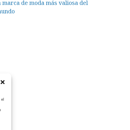
a marca de moda más valiosa del
undo
 el
n
n