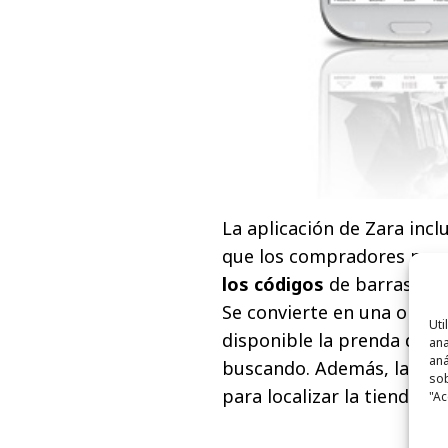
La aplicación de Zara incl
que los compradores pued
los códigos
de barras de l
Se convierte en una opció
Uti
disponible la prenda desea
ana
aná
buscando. Además, la apli
sob
para localizar la tienda Za
"Ac