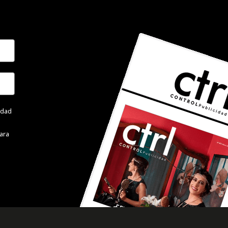
cidad
ara