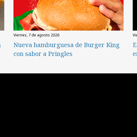
viernes, 7 de agosto 2026
v
n
Nueva hamburguesa de Burger King
E
con sabor a Pringles
e