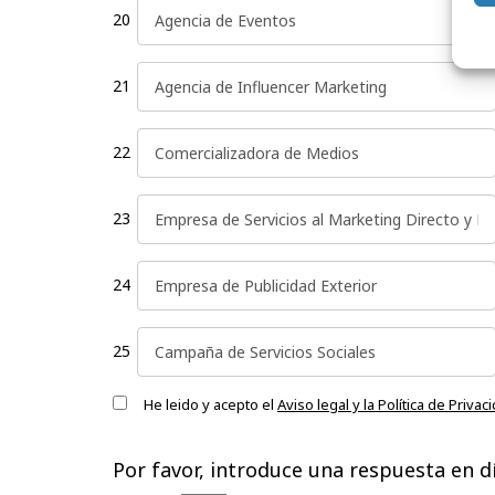
20
21
22
23
24
25
He leido y acepto el
Aviso legal y la Política de Privac
Please
leave
Por favor, introduce una respuesta en dí
this
field