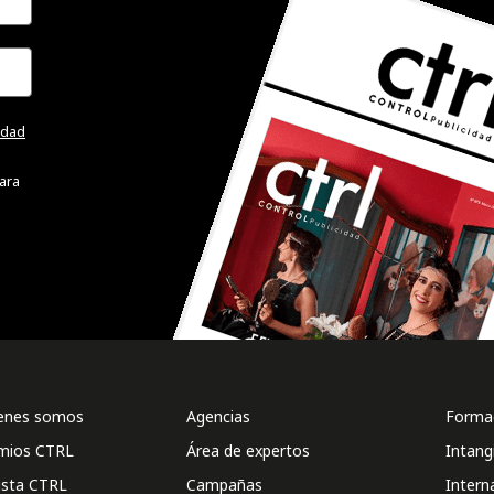
cidad
ara
enes somos
Agencias
Formac
mios CTRL
Área de expertos
Intang
ista CTRL
Campañas
Intern