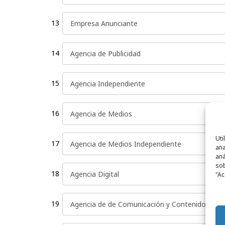
13
14
15
16
Uti
17
ana
aná
sob
18
"Ac
19