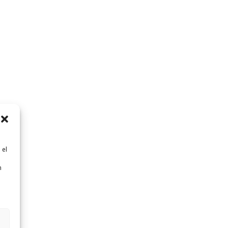
 el
n
n