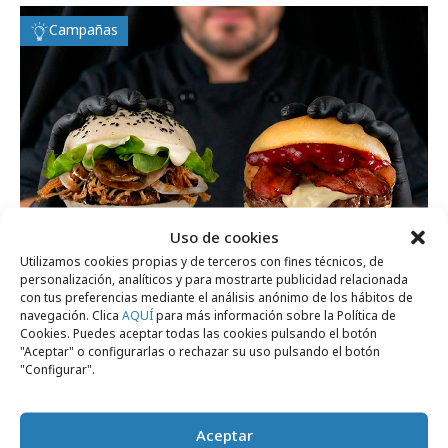
Campañas
Uso de cookies
Utilizamos cookies propias y de terceros con fines técnicos, de
personalización, analíticos y para mostrarte publicidad relacionada
con tus preferencias mediante el análisis anónimo de los hábitos de
navegación. Clica
AQUÍ
para más información sobre la Política de
lunes, 26 de enero 2026
Cookies. Puedes aceptar todas las cookies pulsando el botón
"Aceptar" o configurarlas o rechazar su uso pulsando el botón
The Good Burger lanza dos nuevas recetas
"Configurar".
de edición limitada
Aceptar