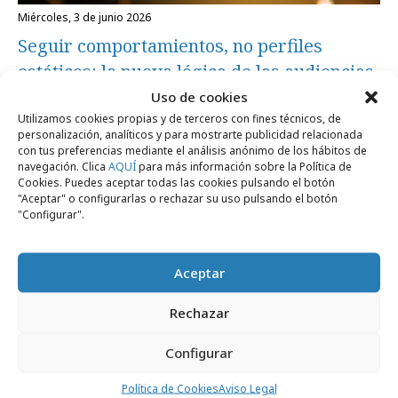
miércoles, 3 de junio 2026
Seguir comportamientos, no perfiles
estáticos: la nueva lógica de las audiencias
Uso de cookies
Utilizamos cookies propias y de terceros con fines técnicos, de
Formación y estudios
personalización, analíticos y para mostrarte publicidad relacionada
con tus preferencias mediante el análisis anónimo de los hábitos de
navegación. Clica
AQUÍ
para más información sobre la Política de
Cookies. Puedes aceptar todas las cookies pulsando el botón
"Aceptar" o configurarlas o rechazar su uso pulsando el botón
"Configurar".
Aceptar
Rechazar
Configurar
viernes, 20 de marzo 2026
Por qué los profesionales del marketing
Política de Cookies
Aviso Legal