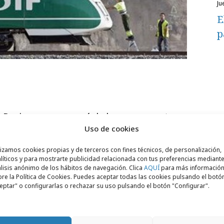
j
E
p
 Design se encargará de la nueva cuenta
Uso de cookies
 Palacios como director de operaciones,
 de planificación y Leticia Michelena como
lizamos cookies propias y de terceros con fines técnicos, de personalización,
líticos y para mostrarte publicidad relacionada con tus preferencias mediante
lisis anónimo de los hábitos de navegación. Clica
AQUÍ
para más informació
re la Política de Cookies. Puedes aceptar todas las cookies pulsando el botó
eptar" o configurarlas o rechazar su uso pulsando el botón "Configurar".