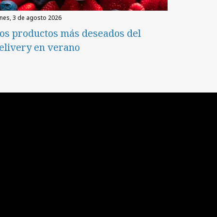
unes, 3 de agosto 2026
os productos más deseados del
elivery en verano