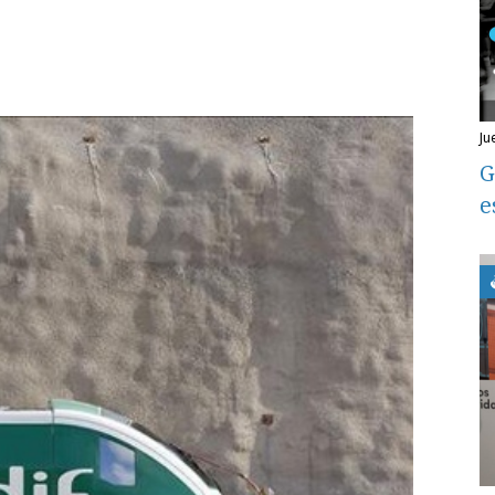
j
G
e