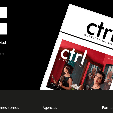
cidad
ara
enes somos
Agencias
Formac