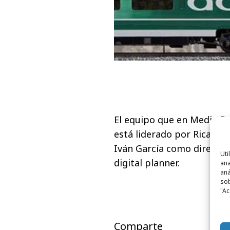
El equipo que en Media By
está liderado por Ricardo
Iván García como director
Uti
digital planner.
ana
aná
sob
"Ac
Comparte