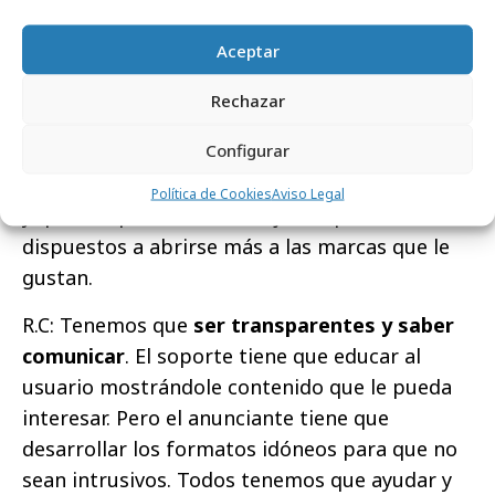
destacadas, es
“derecho al anonimato”
, con
Aceptar
respuestas en plan “deja de perseguirme” o “no
quiero que tengas mi información o me
Rechazar
acoses”, un tema muy vinculado a los
Configurar
adblockers
. Sin embargo, siendo conscientes de
que uno puede manejar su información digital
Política de Cookies
Aviso Legal
y que con premios o ventajas si que están
dispuestos a abrirse más a las marcas que le
gustan.
R.C: Tenemos que
ser transparentes y saber
comunicar
. El soporte tiene que educar al
usuario mostrándole contenido que le pueda
interesar. Pero el anunciante tiene que
desarrollar los formatos idóneos para que no
sean intrusivos. Todos tenemos que ayudar y