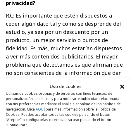
privacidad?
R.C: Es importante que estén dispuestos a
ceder algún dato tal y como se desprende del
estudio, ya sea por un descuento por un
producto, un mejor servicio o puntos de
fidelidad. Es más, muchos estarían dispuestos
a ver más contenidos publicitarios. El mayor
problema que detectamos es que afirman que
no son conscientes de la información que dan
y ese es el cambio que exige el consumidor.
Uso de cookies
Más transparencia
.
Utilizamos cookies propias y de terceros con fines técnicos, de
personalización, analíticos y para mostrarte publicidad relacionada
Esto choca con los
adblockers
, uno de los
con tus preferencias mediante el análisis anónimo de los hábitos de
temas de mayor actualidad
navegación. Clica
AQUÍ
para más información sobre la Política de
Cookies. Puedes aceptar todas las cookies pulsando el botón
"Aceptar" o configurarlas o rechazar su uso pulsando el botón
Cecilia Francoli (Head of Marketing): La
"Configurar".
primera tendencia del estudio, de las ocho