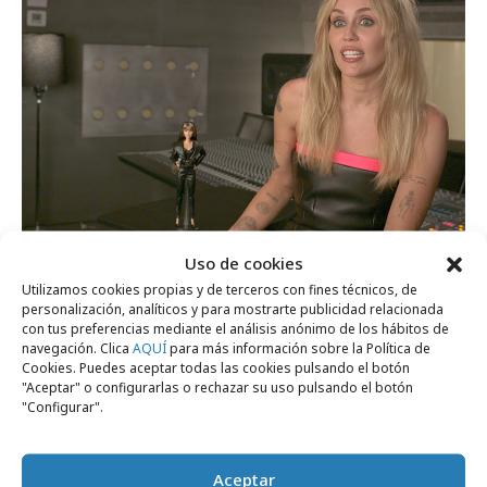
Uso de cookies
miércoles, 1 de julio 2026
Utilizamos cookies propias y de terceros con fines técnicos, de
Miley Cyrus ya tiene su propia muñeca
personalización, analíticos y para mostrarte publicidad relacionada
Barbie
con tus preferencias mediante el análisis anónimo de los hábitos de
navegación. Clica
AQUÍ
para más información sobre la Política de
Cookies. Puedes aceptar todas las cookies pulsando el botón
"Aceptar" o configurarlas o rechazar su uso pulsando el botón
Campañas
"Configurar".
Aceptar