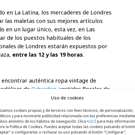
ado en La Latina, los mercaderes de Londres
 las maletas con sus mejores artículos
s en un lugar único, esta vez, en Las
ar de los puestos habituales de los
ionales de Londres estarán expuestos por
laza,
entre las 12 y las 19 horas
.
 encontrar auténtica ropa vintage de
codélicas de
Cyberdog
, vestidos florales de
ina, uniformes militares, vinilos,
Uso de cookies
culos que hasta ahora sólo se conseguían
lizamos cookies propias y de terceros con fines técnicos, de personalización,
tarán músicos callejeros traídos
líticos y para mostrarte publicidad relacionada con tus preferencias mediante
lisis anónimo de los hábitos de navegación. Clica
AQUÍ
para más informació
ound londinense, que amenizarán las
re la Política de Cookies. Puedes aceptar todas las cookies pulsando el botó
eptar" o configurarlas o rechazar su uso pulsando el botón "Configurar".