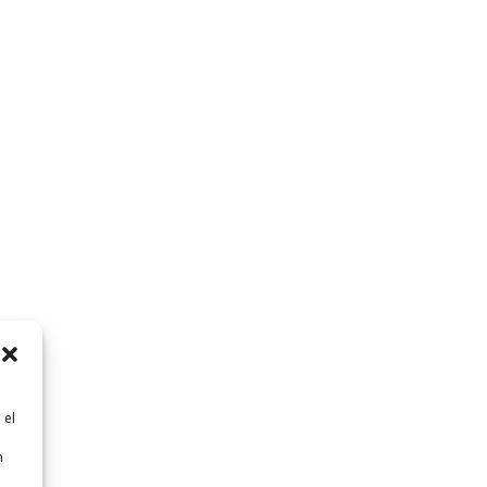
 el
n
n