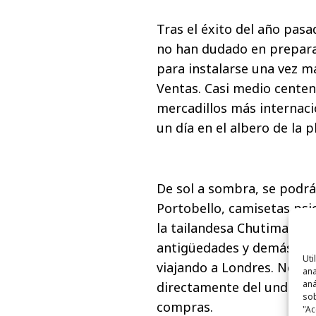
Tras el éxito del año pas
no han dudado en preparar
para instalarse una vez má
Ventas. Casi medio centen
mercadillos más internac
un día en el albero de la p
De sol a sombra, se podrá
Portobello, camisetas psi
la tailandesa Chutima Benz
antigüedades y demás artí
Uti
viajando a Londres. No fal
ana
aná
directamente del undergr
sob
compras.
"Ac