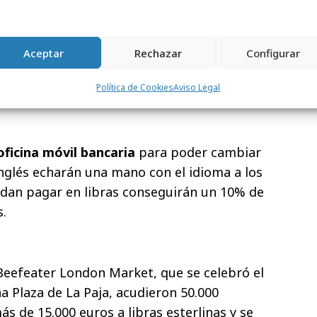
ket
todo es londinense
: habrá bobbies
Aceptar
Rechazar
Configurar
cas cabinas telefónicas rojas; se comerá
Política de Cookies
Aviso Legal
ibras y se regateará en inglés.
oficina móvil bancaria
para poder cambiar
nglés echarán una mano con el idioma a los
idan pagar en libras conseguirán un 10% de
.
eefeater London Market, que se celebró el
a Plaza de La Paja, acudieron 50.000
s de 15.000 euros a libras esterlinas y se