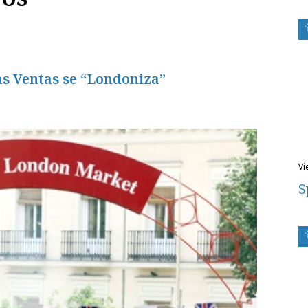
as Ventas se “Londoniza”
v
S