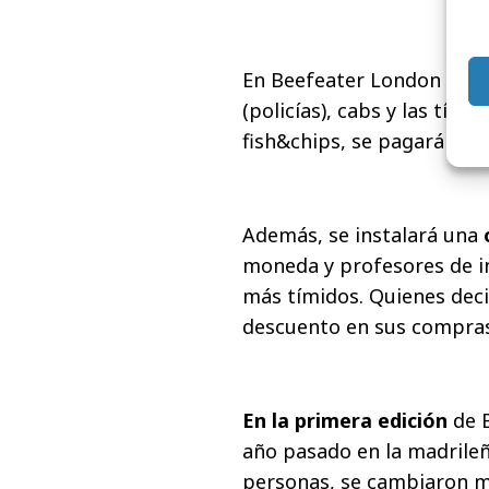
En Beefeater London Mar
(policías), cabs y las típi
fish&chips, se pagará en l
Además, se instalará una
moneda y profesores de i
más tímidos. Quienes dec
descuento en sus compras
En la primera edición
de B
año pasado en la madrileñ
personas, se cambiaron má