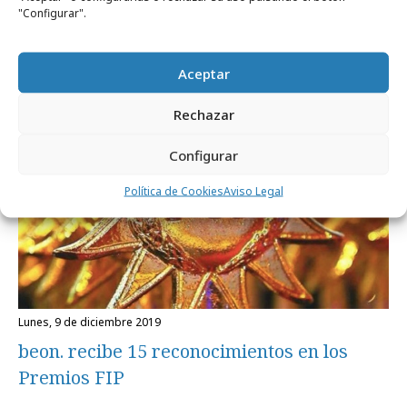
Nace un nuevo formato de publicidad
"Configurar".
exterior
Aceptar
Festivales y premios
Rechazar
Configurar
Política de Cookies
Aviso Legal
lunes, 9 de diciembre 2019
beon. recibe 15 reconocimientos en los
Premios FIP