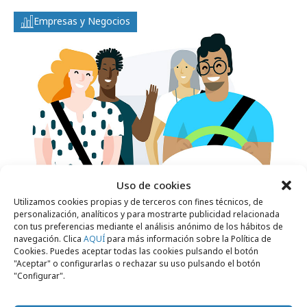
Empresas y Negocios
Uso de cookies
Utilizamos cookies propias y de terceros con fines técnicos, de
jueves, 28 de agosto 2025
personalización, analíticos y para mostrarte publicidad relacionada
con tus preferencias mediante el análisis anónimo de los hábitos de
Los favoritos de los madrileños para viajar
navegación. Clica
AQUÍ
para más información sobre la Política de
en BlaBlaCar
Cookies. Puedes aceptar todas las cookies pulsando el botón
"Aceptar" o configurarlas o rechazar su uso pulsando el botón
"Configurar".
Campañas