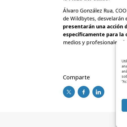
Álvaro González Rua, COO d
de Wildbytes, desvelarán e
presentarán una acción 
específicamente para la 
medios y profesionales de 
Uti
ana
aná
Comparte
sob
"Ac