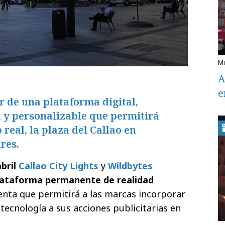
A
e
 de una plataforma digital,
va y personalizable que permitirá
real, la plaza del Callao en
res.
bril
Callao City Lights
y
Wildbytes
lataforma permanente de realidad
enta que permitirá a las marcas incorporar
tecnología a sus acciones publicitarias en