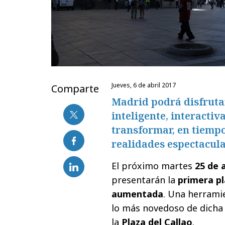
jueves, 6 de abril 2017
Comparte
Madrid podrá disfrutar
inteligente, interacti
transformar, en tiempo 
realidades espectacula
El próximo martes
25 de a
presentarán la
primera p
aumentada
. Una herrami
lo más novedoso de dicha 
la
Plaza del Callao
.