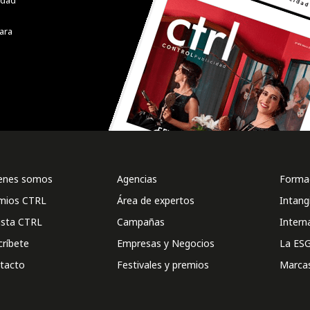
cidad
ara
enes somos
Agencias
Formac
mios CTRL
Área de expertos
Intang
ista CTRL
Campañas
Intern
críbete
Empresas y Negocios
La ESG
tacto
Festivales y premios
Marca