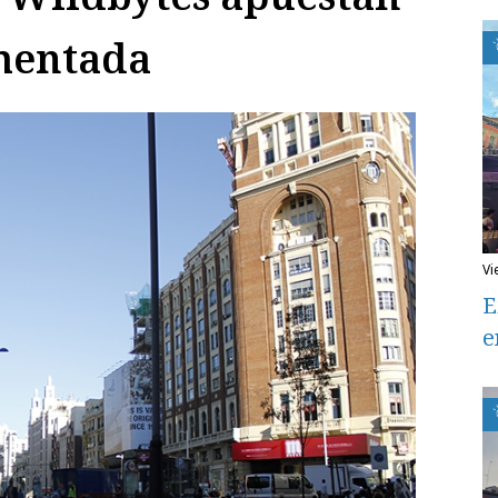
umentada
v
E
e