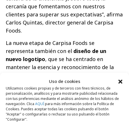
cercanía que fomentamos con nuestros
clientes para superar sus expectativas”, afirma
Carlos Quintas, director general de Carpisa
Foods.
La nueva etapa de Carpisa Foods se
representa también con el
diseño de un
nuevo logotipo
, que se ha centrado en
mantener la esencia y reconocimiento de la
marca, pero con una actualización de
Uso de cookies
elementos clave que elevan y representan
Utilizamos cookies propias y de terceros con fines técnicos, de
mejor a Carpisa Foods.
Esta renovación visual
personalización, analíticos y para mostrarte publicidad relacionada
cuenta con líneas más limpias que mejoran su
con tus preferencias mediante el análisis anónimo de los hábitos de
navegación. Clica
AQUÍ
para más información sobre la Política de
legibilidad, y simboliza el compromiso de la
Cookies. Puedes aceptar todas las cookies pulsando el botón
"Aceptar" o configurarlas o rechazar su uso pulsando el botón
compañía con la innovación y la tradición. Así,
"Configurar".
muestra la esencia de sus raíces familiares,