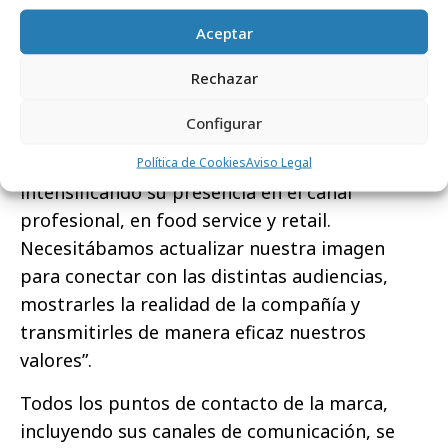
manteniendo el año de fundación de la
Aceptar
compañía, mientras mira hacia el futuro, con
una
imagen más actual y que representa los
Rechazar
valores de la compañía
.
Configurar
Para Jorge Castelló, “la compañía se ha
diversificado mucho en los últimos años
Política de Cookies
Aviso Legal
intensificando su presencia en el canal
profesional, en food service y retail.
Necesitábamos actualizar nuestra imagen
para conectar con las distintas audiencias,
mostrarles la realidad de la compañía y
transmitirles de manera eficaz nuestros
valores”.
Todos los puntos de contacto de la marca,
incluyendo sus canales de comunicación, se