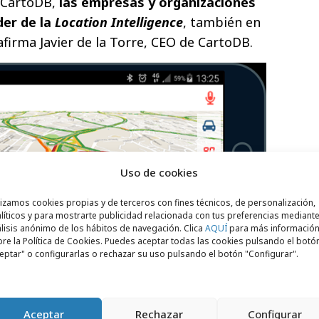
 CartoDB,
las empresas y organizaciones
der de la
Location Intelligence
, también en
 afirma Javier de la Torre, CEO de CartoDB.
Uso de cookies
lizamos cookies propias y de terceros con fines técnicos, de personalización,
líticos y para mostrarte publicidad relacionada con tus preferencias mediante
lisis anónimo de los hábitos de navegación. Clica
AQUÍ
para más informació
re la Política de Cookies. Puedes aceptar todas las cookies pulsando el botó
eptar" o configurarlas o rechazar su uso pulsando el botón "Configurar".
esarrollo de aplicaciones de Nutiteq,
 análisis en el dispositivo y renderización
Aceptar
Rechazar
Configurar