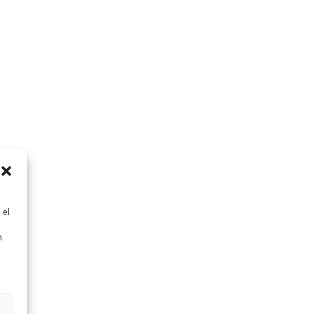
 el
n
n