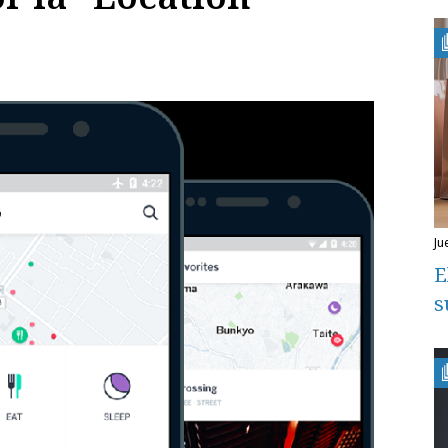
j
E
s