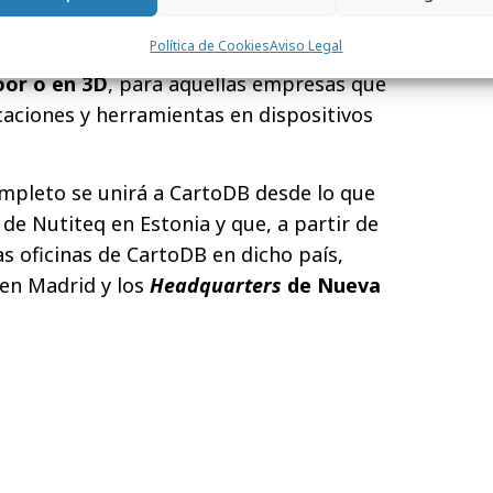
da con la tecnología de CartoDB. Esto
Política de Cookies
Aviso Legal
n completa que, entre otras cosas, incluye
oor o en 3D
, para aquellas empresas que
caciones y herramientas en dispositivos
ompleto se unirá a CartoDB desde lo que
s de Nutiteq en Estonia y que, a partir de
as oficinas de CartoDB en dicho país,
 en Madrid y los
Headquarters
de Nueva