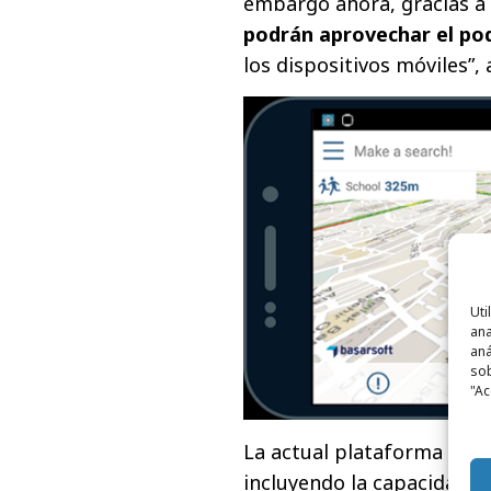
embargo ahora, gracias a
podrán aprovechar el po
los dispositivos móviles”,
Uti
ana
aná
sob
"Ac
La​ actual plataforma de d
incluyendo la capacidad de