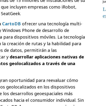
más de 15 millones de instalaciones de su
j
es que incluyen empresas como iRobot,
L
 SeatGeek.
e
a
CartoDB
ofrecer una tecnología multi­
 y Windows Phone de desarrollo de
a para dispositivos móviles. La tecnología
 la creación de rutas y la habilidad para
s de datos, permitirán a las
tar y
desarrollar aplicaciones nativas de
datos geolocalizados a través de una
gran oportunidad para re­evaluar cómo
os geolocalizados en los dispositivos
e los desarrollos geoespaciales más
cados hacia el consumidor individual. Sin