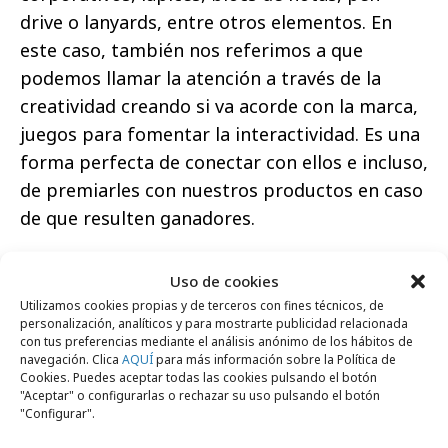
drive o lanyards, entre otros elementos. En
este caso, también nos referimos a que
podemos llamar la atención a través de la
creatividad creando si va acorde con la marca,
juegos para fomentar la interactividad. Es una
forma perfecta de conectar con ellos e incluso,
de premiarles con nuestros productos en caso
de que resulten ganadores.
Como observamos, una feria contiene todo lo
Uso de cookies
necesario para que sea un éxito si se hacen
Utilizamos cookies propias y de terceros con fines técnicos, de
bien las cosas. Ahora es el momento de
personalización, analíticos y para mostrarte publicidad relacionada
con tus preferencias mediante el análisis anónimo de los hábitos de
observar
cuáles son las ferias del sector
que
navegación. Clica
AQUÍ
para más información sobre la Política de
están próximas a celebrarse, analizar si es
Cookies. Puedes aceptar todas las cookies pulsando el botón
"Aceptar" o configurarlas o rechazar su uso pulsando el botón
conveniente asistir y comenzar con la
"Configurar".
estrategia de marketing a preparar todo lo