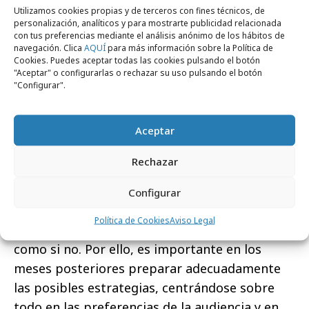
Durante las fiestas, se centran sobre todo en
Utilizamos cookies propias y de terceros con fines técnicos, de
personalización, analíticos y para mostrarte publicidad relacionada
la personalización de productos y servicios,
con tus preferencias mediante el análisis anónimo de los hábitos de
ofreciendo envoltorios exclusivamente
navegación. Clica
AQUÍ
para más información sobre la Política de
Cookies. Puedes aceptar todas las cookies pulsando el botón
navideños y ofreciendo un catálogo especial
"Aceptar" o configurarlas o rechazar su uso pulsando el botón
con esta temática. De nuevo, estamos ante un
"Configurar".
recurso que requiere preparación y que tiene
un diseño específico pero que sirve para crear
Aceptar
algo único y que genere esa necesidad de
FOMO (Fear of missing out) al estar limitado.
Rechazar
En conclusión, la Navidad es una excelente
Configurar
oportunidad para potenciar las ventas de un
Política de Cookies
Aviso Legal
negocio, tanto si le afecta su estacionalidad
como si no. Por ello, es importante en los
meses posteriores preparar adecuadamente
las posibles estrategias, centrándose sobre
todo en las preferencias de la audiencia y en