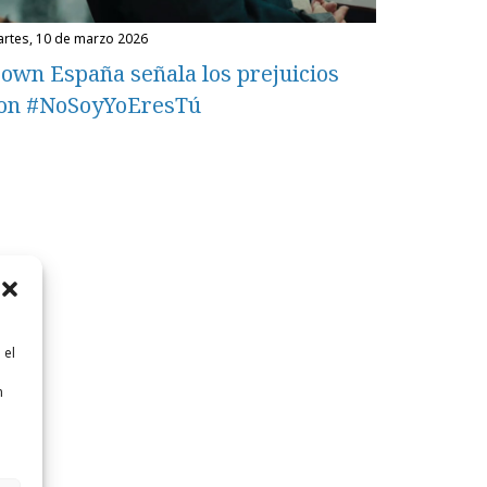
martes, 10 de marzo 2026
own España señala los prejuicios
on #NoSoyYoEresTú
 el
n
n