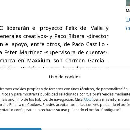
D
c
liderarán el proyecto Félix del Valle y
generales creativos- y Paco Ribera -director
on el apoyo, entre otros, de Paco Castillo -
a Ester Martínez -supervisora de cuentas-.
 marca en Maxxium son Carmen García -
skies-, Rodrigo Curros -brand manager- y
brand manager.- El equipo global de The
Uso de cookies
erado por Jason Craig, Jennifer Mc Laren y
lizamos cookies propias y de terceros con fines técnicos, de personalización,
líticos y para mostrarte publicidad relacionada con tus preferencias mediante
lisis anónimo de los hábitos de navegación. Clica
AQUÍ
para más informació
re la Política de Cookies. Puedes aceptar todas las cookies pulsando el botó
eptar" o configurarlas o rechazar su uso pulsando el botón "Configurar".