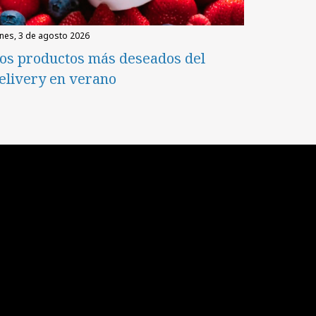
unes, 3 de agosto 2026
os productos más deseados del
elivery en verano