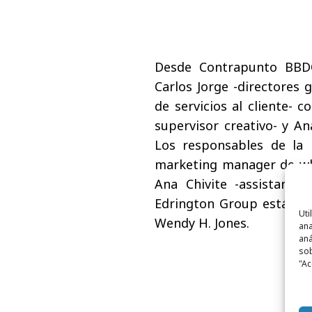
Desde Contrapunto BBDO 
Carlos Jorge -directores 
de servicios al cliente- c
supervisor creativo- y An
Los responsables de la
marketing manager de whi
Ana Chivite -assistant 
Edrington Group está lid
Uti
Wendy H. Jones.
ana
aná
sob
"Ac