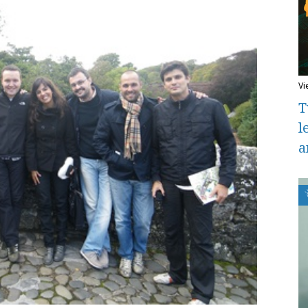
v
T
l
a