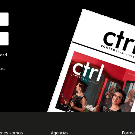
cidad
ara
enes somos
Agencias
Formac