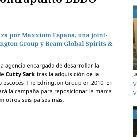
iza por Maxxium España, una joint-
ington Group y Beam Global Spirits &
la agencia encargada de desarrollar la
de
Cutty Sark
tras la adquisición de la
ju
o escocés The Edrington Group en 2010. En
V
zará la campaña para reposicionar la marca
V
en otros seis países más.