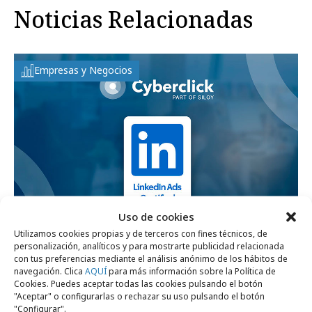
Noticias Relacionadas
Empresas y Negocios
Uso de cookies
Utilizamos cookies propias y de terceros con fines técnicos, de
personalización, analíticos y para mostrarte publicidad relacionada
miércoles, 8 de julio 2026
con tus preferencias mediante el análisis anónimo de los hábitos de
Cyberclick se convierte en uno de los
navegación. Clica
AQUÍ
para más información sobre la Política de
Cookies. Puedes aceptar todas las cookies pulsando el botón
primeros LinkedIn Marketing Partner de
"Aceptar" o configurarlas o rechazar su uso pulsando el botón
España
"Configurar".