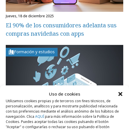
jueves, 18 de diciembre 2025
El 90% de los consumidores adelanta sus
compras navideñas con apps
Formación y estudios
Uso de cookies
Utilizamos cookies propias y de terceros con fines técnicos, de
personalización, analíticos y para mostrarte publicidad relacionada
con tus preferencias mediante el análisis anónimo de los hábitos de
navegación. Clica
AQUÍ
para más información sobre la Política de
viernes, 10 de enero 2025
Cookies. Puedes aceptar todas las cookies pulsando el botón
Tendencias en apps móviles a tener en
"Aceptar" o configurarlas o rechazar su uso pulsando el botón