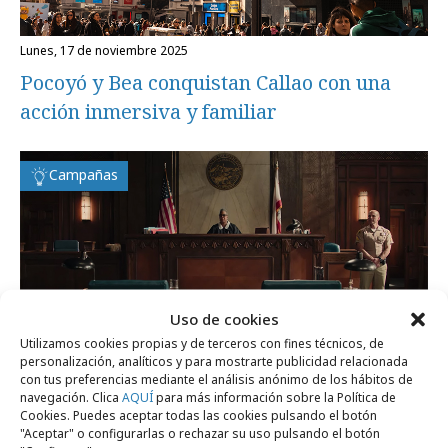
lunes, 17 de noviembre 2025
Pocoyó y Bea conquistan Callao con una
acción inmersiva y familiar
Campañas
Uso de cookies
Utilizamos cookies propias y de terceros con fines técnicos, de
jueves, 8 de mayo 2025
personalización, analíticos y para mostrarte publicidad relacionada
con tus preferencias mediante el análisis anónimo de los hábitos de
Juicio a padres por permitir que sus hijos
navegación. Clica
AQUÍ
para más información sobre la Política de
usen pantallas
Cookies. Puedes aceptar todas las cookies pulsando el botón
"Aceptar" o configurarlas o rechazar su uso pulsando el botón