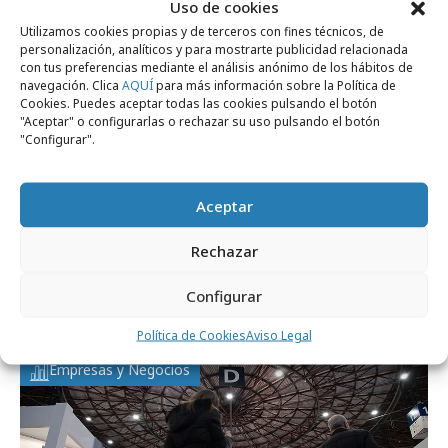
Uso de cookies
conoceremos más novedades sobre DIGICOM
Utilizamos cookies propias y de terceros con fines técnicos, de
2020.
personalización, analíticos y para mostrarte publicidad relacionada
con tus preferencias mediante el análisis anónimo de los hábitos de
navegación. Clica
AQUÍ
para más información sobre la Política de
Cookies. Puedes aceptar todas las cookies pulsando el botón
"Aceptar" o configurarlas o rechazar su uso pulsando el botón
"Configurar".
Comparte
Aceptar
Rechazar
Noticias Relacionadas
Configurar
Política de Cookies
Aviso Legal
Empresas y Negocios