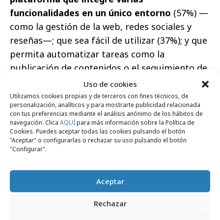
funcionalidades en un único entorno
(57%) —
como la gestión de la web, redes sociales y
reseñas—; que sea fácil de utilizar (37%); y que
permita automatizar tareas como la
publicación de contenidos o el seguimiento de
campañas (28%). “Las pequeñas empresas no
Uso de cookies
necesitan más herramientas aisladas, sino
Utilizamos cookies propias y de terceros con fines técnicos, de
personalización, analíticos y para mostrarte publicidad relacionada
soluciones que les permitan gestionar su
con tus preferencias mediante el análisis anónimo de los hábitos de
presencia digital de forma sencilla y eficiente.
navegación. Clica
AQUÍ
para más información sobre la Política de
Cookies. Puedes aceptar todas las cookies pulsando el botón
En Beedigital combinamos tecnología,
"Aceptar" o configurarlas o rechazar su uso pulsando el botón
"Configurar".
inteligencia artificial y acompañamiento
experto para ayudarles a ahorrar tiempo,
automatizar tareas y mejorar su visibilidad allí
Aceptar
donde hoy buscan los clientes: tanto en
Rechazar
buscadores como en los nuevos entornos
impulsados por IA.”, concluye
San Emeterio
.