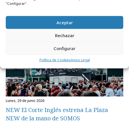
"Configurar".
Times Square
Aceptar
Agencias
Rechazar
Configurar
Política de Cookies
Aviso Legal
lunes, 29 de junio 2026
NEW El Corte Inglés estrena La Plaza
NEW de la mano de SOMOS