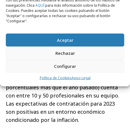
Según el informe de South Summit hay un
navegación. Clica
AQUÍ
para más información sobre la Política de
gran potencial de crecimiento en el área de
Cookies. Puedes aceptar todas las cookies pulsando el botón
"Aceptar" o configurarlas o rechazar su uso pulsando el botón
Inteligencia Artificial.
Los proyectos de IA
"Configurar".
representan el 16,8% en España, frente al
18,8% de Latam o el 22,4% de Europa.
Aceptar
La madurez del ecosistema se mide también
Rechazar
por la capacidad de
generación de
oportunidades laborales
: el 69% de los
Configurar
proyectos españoles tiene entre 2 y 10
Política de Cookies
Aviso Legal
empleados, mientras que un 26% (9 puntos
porcentuales más que el año pasado) cuenta
con entre 10 y 50 profesionales en su equipo.
Las expectativas de contratación para 2023
son positivas en un entorno económico
condicionado por la inflación.