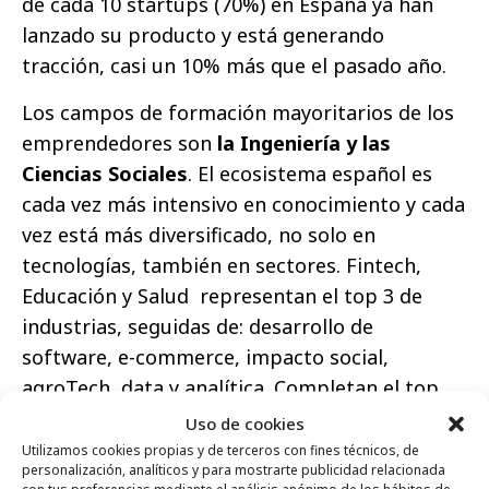
de cada 10 startups (70%) en España ya han
lanzado su producto y está generando
tracción, casi un 10% más que el pasado año.
Los campos de formación mayoritarios de los
emprendedores son
la Ingeniería y las
Ciencias Sociales
. El ecosistema español es
cada vez más intensivo en conocimiento y cada
vez está más diversificado, no solo en
tecnologías, también en sectores. Fintech,
Educación y Salud representan el top 3 de
industrias, seguidas de: desarrollo de
software, e-commerce, impacto social,
agroTech, data y analítica. Completan el top
10, dos nuevos ámbitos: servicios de
Uso de cookies
productividad y medios de comunicación.
Utilizamos cookies propias y de terceros con fines técnicos, de
personalización, analíticos y para mostrarte publicidad relacionada
con tus preferencias mediante el análisis anónimo de los hábitos de