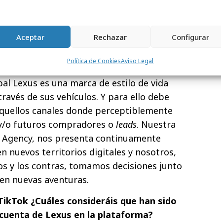
más de 700 K reproducciones.
tegia en redes de Lexus con los
Aceptar
Rechazar
Configurar
e la marca y qué papel ha jugado la
Política de Cookies
Aviso Legal
obal Lexus es una marca de estilo de vida
ravés de sus vehículos. Y para ello debe
aquellos canales donde perceptiblemente
 y/o futuros compradores o
leads
. Nuestra
he Agency, nos presenta continuamente
n nuevos territorios digitales y nosotros,
os y los contras, tomamos decisiones junto
en nuevas aventuras.
TikTok ¿Cuáles consideráis que han sido
a cuenta de Lexus en la plataforma?