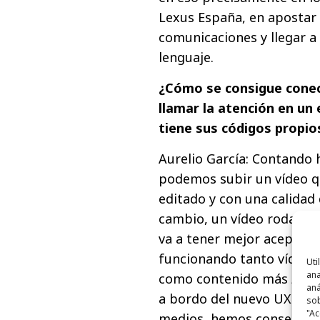
Lexus España, en apostar 
comunicaciones y llegar a
lenguaje.
¿Cómo se consigue conec
llamar la atención en u
tiene sus códigos propi
Aurelio García: Contando h
podemos subir un vídeo q
editado y con una calidad 
cambio, un vídeo rodado 
va a tener mejor aceptació
funcionando tanto vídeos
Uti
ana
como contenido más
lifest
aná
a bordo del nuevo UX. Ad
sob
"Ac
medios, hemos conseguido