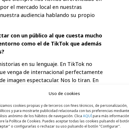
por el mercado local en nuestras
 nuestra audiencia hablando su propio
tar con un público al que cuesta mucho
n entorno como el de TikTok que además
os?
istorias en su lenguaje. En TikTok no
ue venga de internacional perfectamente
de imagen espectacular. Nos lo tiran. En
con el móvil en mano sabes de entrada que
Uso de cookies
n. En cuanto a las temáticas, están
 de producto rodados en concesionario
lizamos cookies propias y de terceros con fines técnicos, de personalización,
líticos y para mostrarte publicidad relacionada con tus preferencias mediante
yle
, como puede ser una ruta gastronómica
lisis anónimo de los hábitos de navegación. Clica
AQUÍ
para más informació
emás, con una inversión muy pequeña en
re la Política de Cookies. Puedes aceptar todas las cookies pulsando el botó
eptar" o configurarlas o rechazar su uso pulsando el botón "Configurar".
 ya cerca de 19 K seguidores y tenemos