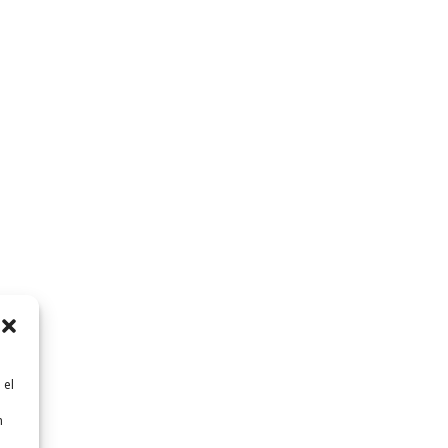
 el
n
n