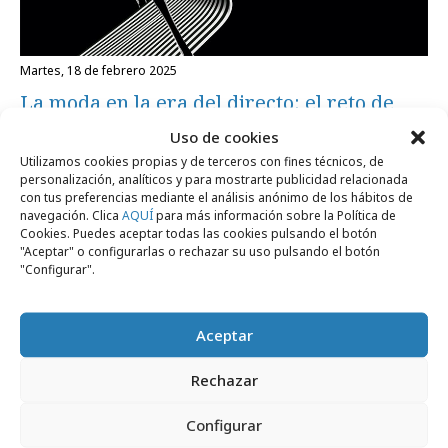
martes, 18 de febrero 2025
La moda en la era del directo: el reto de
Mercedes-Benz Fashion Week Madrid
Uso de cookies
Utilizamos cookies propias y de terceros con fines técnicos, de
personalización, analíticos y para mostrarte publicidad relacionada
Campañas
con tus preferencias mediante el análisis anónimo de los hábitos de
navegación. Clica
AQUÍ
para más información sobre la Política de
Cookies. Puedes aceptar todas las cookies pulsando el botón
"Aceptar" o configurarlas o rechazar su uso pulsando el botón
"Configurar".
Aceptar
Rechazar
miércoles, 4 de septiembre 2024
Configurar
Mercedes-Benz viaja en el tiempo para