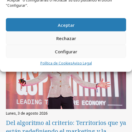
"Aceptar" o configurarlas o rechazar su uso pulsando el botón
"Configurar".
De patrimonio histórico a activo cultural y
económico
Aceptar
Empresas y Negocios
Rechazar
Configurar
Política de Cookies
Aviso Legal
lunes, 3 de agosto 2026
Del algoritmo al criterio: Territorios que ya
están redefiniendo el marketing y la