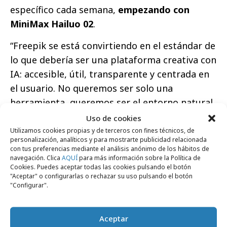
específico cada semana,
empezando con
MiniMax Hailuo 02
.
“Freepik se está convirtiendo en el estándar de
lo que debería ser una plataforma creativa con
IA: accesible, útil, transparente y centrada en
el usuario. No queremos ser solo una
herramienta, queremos ser el entorno natural
de creación para los próximos años”, concluye
Uso de cookies
Cuenca.
Utilizamos cookies propias y de terceros con fines técnicos, de
personalización, analíticos y para mostrarte publicidad relacionada
con tus preferencias mediante el análisis anónimo de los hábitos de
navegación. Clica
AQUÍ
para más información sobre la Política de
Cookies. Puedes aceptar todas las cookies pulsando el botón
"Aceptar" o configurarlas o rechazar su uso pulsando el botón
"Configurar".
Comparte
Aceptar