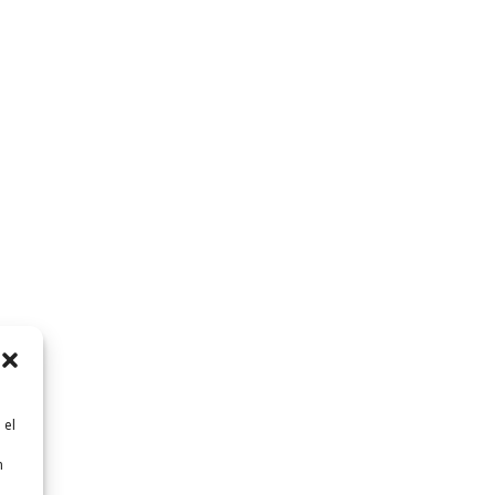
 el
n
n