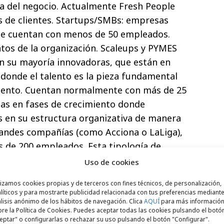
a del negocio. Actualmente Fresh People
s de clientes. Startups/SMBs: empresas
ue cuentan con menos de 50 empleados.
ntos de la organización. Scaleups y PYMES
en su mayoría innovadoras, que están en
 donde el talento es la pieza fundamental
iento. Cuentan normalmente con más de 25
as en fases de crecimiento donde
s en su estructura organizativa de manera
randes compañías (como Acciona o LaLiga),
 de 200 empleados. Esta tipología de
o en una de las piezas fundamentales
Uso de cookies
co de Fresh People; grandes compañías con
lizamos cookies propias y de terceros con fines técnicos, de personalización,
 y donde se identifican grandes
líticos y para mostrarte publicidad relacionada con tus preferencias mediante
lisis anónimo de los hábitos de navegación. Clica
AQUÍ
para más informació
re la Política de Cookies. Puedes aceptar todas las cookies pulsando el botó
eptar" o configurarlas o rechazar su uso pulsando el botón "Configurar".
rectivos y RRHH (tipo consultoría) para