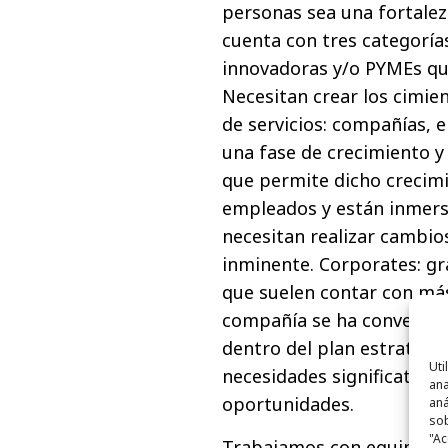
personas sea una fortalez
cuenta con tres categoría
innovadoras y/o PYMEs q
Necesitan crear los cimie
de servicios: compañías, 
una fase de crecimiento y
que permite dicho crecim
empleados y están inmers
necesitan realizar cambio
inminente. Corporates: g
que suelen contar con más
compañía se ha convertid
dentro del plan estratégi
Uti
necesidades significativas
ana
oportunidades.
aná
sob
"Ac
Trabajamos con equipos di