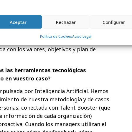
, plan de desarrollo de talento, objetivos
l talento que necesitan (recruitment).
Aceptar
Rechazar
Configurar
managers para que pongan en marcha el
ón de talento. Después, configuramos y
Política de Cookies
Aviso Legal
, software que permite hacer una gestión
da con los valores, objetivos y plan de
as las herramientas tecnológicas
do en vuestro caso?
mpulsada por Inteligencia Artificial. Hemos
imiento de nuestra metodología y de casos
ersonas, conectada con Talent Booster (que
a información de cada organización)
roactiva. Cuando los managers utilizan el