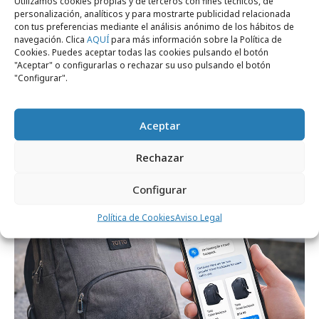
Utilizamos cookies propias y de terceros con fines técnicos, de
personalización, analíticos y para mostrarte publicidad relacionada
con tus preferencias mediante el análisis anónimo de los hábitos de
navegación. Clica
AQUÍ
para más información sobre la Política de
Cookies. Puedes aceptar todas las cookies pulsando el botón
"Aceptar" o configurarlas o rechazar su uso pulsando el botón
"Configurar".
domingo, 15 de marzo 2026
Aceptar
Trampas más habituales del ecommerce y
cómo evitarlas
Rechazar
Configurar
Empresas y Negocios
Política de Cookies
Aviso Legal