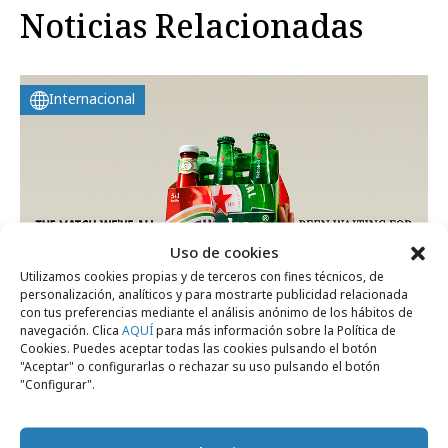
Noticias Relacionadas
Internacional
Uso de cookies
Utilizamos cookies propias y de terceros con fines técnicos, de
personalización, analíticos y para mostrarte publicidad relacionada
con tus preferencias mediante el análisis anónimo de los hábitos de
navegación. Clica
AQUÍ
para más información sobre la Política de
Cookies. Puedes aceptar todas las cookies pulsando el botón
jueves, 11 de junio 2026
"Aceptar" o configurarlas o rechazar su uso pulsando el botón
Heinz y Heineken hacen oficial su
"Configurar".
colaboración