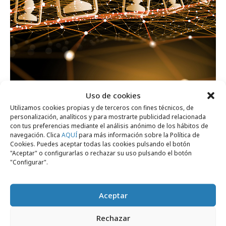
miércoles, 3 de junio 2026
Uso de cookies
Seguir comportamientos, no perfiles
Utilizamos cookies propias y de terceros con fines técnicos, de
personalización, analíticos y para mostrarte publicidad relacionada
estáticos: la nueva lógica de las audiencias
con tus preferencias mediante el análisis anónimo de los hábitos de
navegación. Clica
AQUÍ
para más información sobre la Política de
Cookies. Puedes aceptar todas las cookies pulsando el botón
Formación y estudios
"Aceptar" o configurarlas o rechazar su uso pulsando el botón
"Configurar".
Aceptar
Rechazar