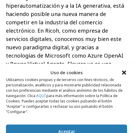
hiperautomatización y a la IA generativa, está
haciendo posible una nueva manera de
competir en la industria del comercio
electrónico. En Ricoh, como empresa de
servicios digitales, conocemos muy bien este
nuevo paradigma digital, y gracias a
tecnologías de Microsoft como Azure OpenAI
y Power Virtual Agents, Elevaro ya es una
realidad que permite aumentar la
Uso de cookies
Utilizamos cookies propias y de terceros con fines técnicos, de
productividad en la gestión de las plataformas
personalización, analíticos y para mostrarte publicidad relacionada
de comercio electrónico, así como la
con tus preferencias mediante el análisis anónimo de los hábitos de
navegación. Clica
AQUÍ
para más información sobre la Política de
conversión de ventas digitales a través de la
Cookies. Puedes aceptar todas las cookies pulsando el botón
hiperpersonalización
”, afirma Anna Vázquez,
"Aceptar" o configurarlas o rechazar su uso pulsando el botón
"Configurar".
Digital Solutions and Services Director
.
Aceptar