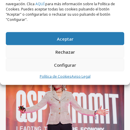
navegación. Clica
AQUÍ
para más información sobre la Política de
Cookies. Puedes aceptar todas las cookies pulsando el botón
"Aceptar" o configurarlas o rechazar su uso pulsando el botón
"Configurar".
jueves, 6 de agosto 2026
De patrimonio histórico a activo cultural y
Aceptar
económico
Rechazar
Empresas y Negocios
Configurar
Política de Cookies
Aviso Legal