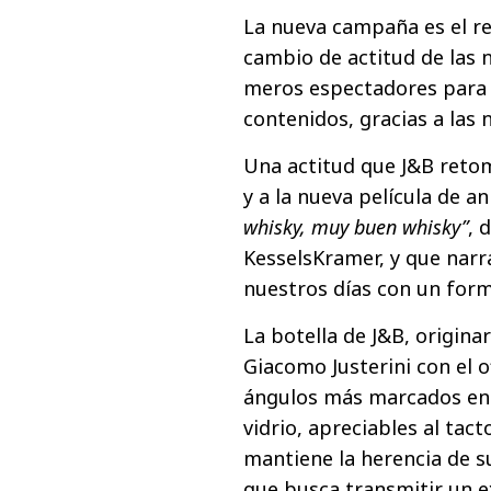
La nueva campaña es el res
cambio de actitud de las 
meros espectadores para 
contenidos, gracias a las 
Una actitud que J&B reto
y a la nueva película de 
whisky, muy buen whisky”
, 
KesselsKramer, y que narr
nuestros días con un form
La botella de J&B, origina
Giacomo Justerini con el of
ángulos más marcados en 
vidrio, apreciables al ta
mantiene la herencia de su
que busca transmitir un ex