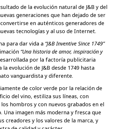
ultado de la evolución natural de J&B y del
nuevas generaciones que han dejado de ser
convertirse en auténticos generadores de
nuevas tecnologías y al uso de Internet.
ma para dar vida a
“J&B Inventive Since 1749”
animación
“Una historia de amor, inspiración y
desarrollada por la factoría publicitaria
a la evolución de J&B desde 1749 hasta
ato vanguardista y diferente.
riamente de color verde por la relación de
icio del vino, estiliza sus líneas, con
los hombros y con nuevos grabados en el
cto. Una imagen más moderna y fresca que
s creadores y los valores de la marca, y
tra de calidad y carácter.