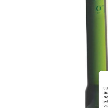
Uti
ana
aná
sob
"Ac