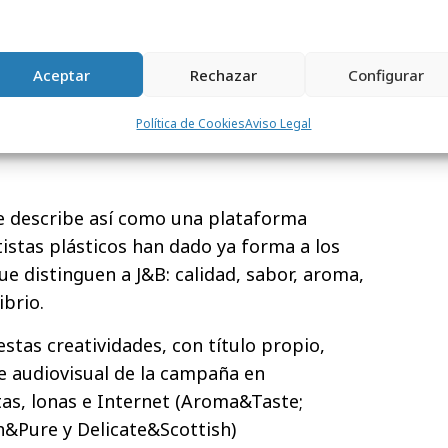
Aceptar
Rechazar
Configurar
Política de Cookies
Aviso Legal
 describe así como una plataforma
tistas plásticos han dado ya forma a los
que distinguen a J&B: calidad, sabor, aroma,
ibrio.
stas creatividades, con título propio,
e audiovisual de la campaña en
tas, lonas e Internet (Aroma&Taste;
h&Pure y Delicate&Scottish)