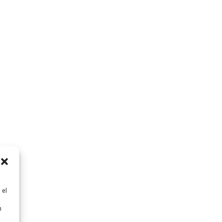
 el
n
n