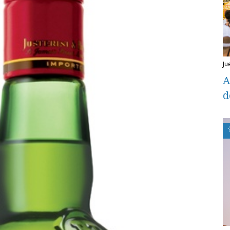
j
A
d