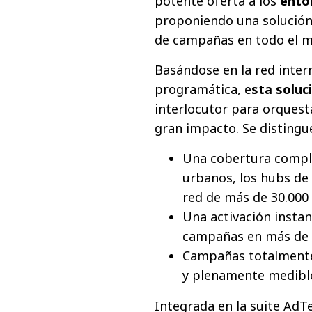
potente oferta a los
ento
proponiendo una solución 
de campañas en todo el 
Basándose en la red inter
programática, e
sta soluc
interlocutor para orques
gran impacto. Se distingu
Una cobertura comple
urbanos, los hubs de 
red de más de 30.000 
Una activación instan
campañas en más de 
Campañas totalmente
y plenamente medibl
Integrada en la suite AdT