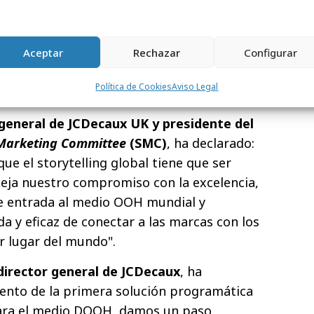
sin precedentes a las audiencias globales,
ión exterior sea más accesible y eficaz
Aceptar
Rechazar
Configurar
l mundo. Esto garantiza que el mensaje
el lugar correcto y en el momento
Política de Cookies
Aviso Legal
r general de JCDecaux UK y presidente del
 Marketing Committee
(SMC)
, ha declarado:
e el storytelling global tiene que ser
refleja nuestro compromiso con la excelencia,
de entrada al medio OOH mundial y
a y eficaz de conectar a las marcas con los
r lugar del mundo".
director general de JCDecaux
, ha
iento de la primera solución programática
ara el medio DOOH, damos un paso