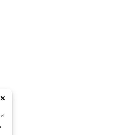
 el
n
n