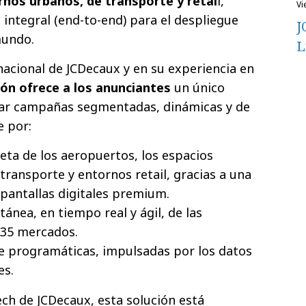
rnos urbanos, de transporte y retai
l,
v
integral (end-to-end) para el despliegue
J
mundo.
L
nacional de JCDecaux y en su experiencia en
ión ofrece a los anunciantes
un único
tar campañas segmentadas, dinámicas y de
e por:
ta de los aeropuertos, los espacios
transporte y entornos retail, gracias a una
pantallas digitales premium.
tánea, en tiempo real y ágil, de las
35 mercados.
 programáticas, impulsadas por los datos
es.
ech de JCDecaux, esta solución está