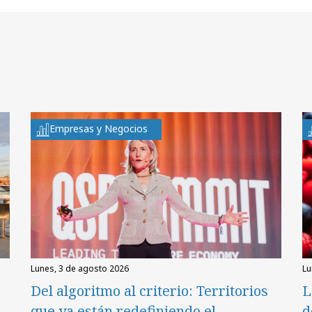
Empresas y Negocios
lunes, 3 de agosto 2026
l
Del algoritmo al criterio: Territorios
L
que ya están redefiniendo el
d