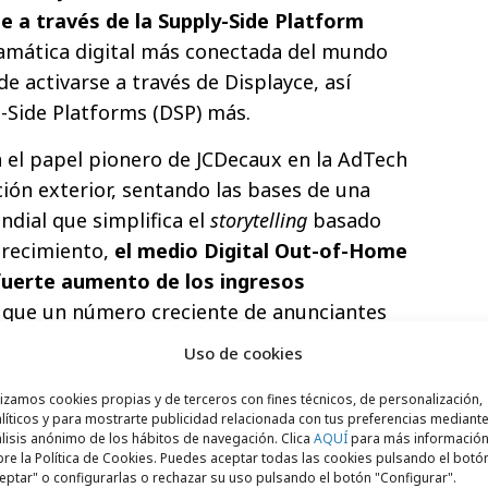
e a través de la Supply-Side Platform
ramática digital más conectada del mundo
e activarse a través de Displayce, así
Side Platforms (DSP) más.
 el papel pionero de JCDecaux en la AdTech
ción exterior, sentando las bases de una
ndial que simplifica el
storytelling
basado
crecimiento,
el medio Digital Out-of-Home
fuerte aumento de los ingresos
 que un número creciente de anunciantes
ática.
Uso de cookies
comercial de DOOH y programática de
lizamos cookies propias y de terceros con fines técnicos, de personalización,
dente del Global JCDecaux International
líticos y para mostrarte publicidad relacionada con tus preferencias mediante
lisis anónimo de los hábitos de navegación. Clica
AQUÍ
para más informació
PC)
, ha declarado: “Al reunir todos los
re la Política de Cookies. Puedes aceptar todas las cookies pulsando el botó
e un marco digital unificado, ofrecemos a
eptar" o configurarlas o rechazar su uso pulsando el botón "Configurar".