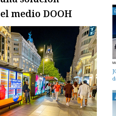
 el medio DOOH
J
d