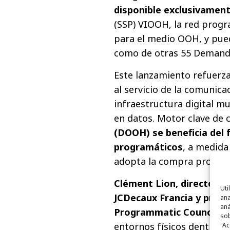
disponible exclusivament
(SSP) VIOOH, la red prog
para el medio OOH, y pued
como de otras 55 Demand-
Este lanzamiento refuerza
al servicio de la comunica
infraestructura digital mu
en datos. Motor clave de 
(DOOH) se beneficia del 
programáticos
, a medida
adopta la compra program
Clément Lion, director 
Uti
JCDecaux Francia y presi
ana
aná
Programmatic Council (I
sob
entornos físicos dentro d
"Ac