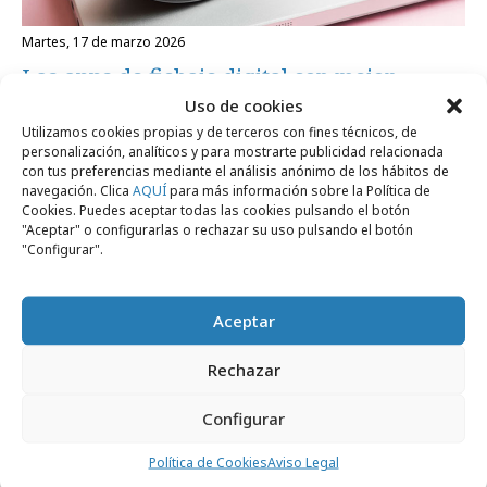
martes, 17 de marzo 2026
Las apps de fichaje digital con mejor
Uso de cookies
relación calidad/precio
Utilizamos cookies propias y de terceros con fines técnicos, de
personalización, analíticos y para mostrarte publicidad relacionada
con tus preferencias mediante el análisis anónimo de los hábitos de
Empresas y Negocios
navegación. Clica
AQUÍ
para más información sobre la Política de
Cookies. Puedes aceptar todas las cookies pulsando el botón
"Aceptar" o configurarlas o rechazar su uso pulsando el botón
"Configurar".
Aceptar
Rechazar
Configurar
Política de Cookies
Aviso Legal
miércoles, 5 de junio 2024