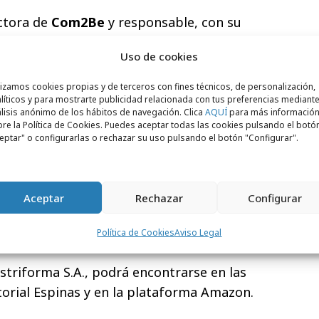
ectora de
Com2Be
y responsable, con su
global de comunicación para generar
Uso de cookies
z a sus nuevos lanzamientos, explica que
 dar visibilidad a la labor realizada por
lizamos cookies propias y de terceros con fines técnicos, de personalización,
 que interiorizamos como nuestro, como una
líticos y para mostrarte publicidad relacionada con tus preferencias mediante
lisis anónimo de los hábitos de navegación. Clica
AQUÍ
para más informació
esional: no solo se trata de dar voz a la
re la Política de Cookies. Puedes aceptar todas las cookies pulsando el botó
eptar" o configurarlas o rechazar su uso pulsando el botón "Configurar".
uz al papel de todas aquellas mujeres que,
, se han visto invisibilizadas por muchos
nte con un techo de cristal que solo entre
Aceptar
Rechazar
Configurar
a historia debe reescribirse dando voz a
ermitieron ser hoy quien somos,
Política de Cookies
Aviso Legal
 género o su condición sexual”.
Distriforma S.A., podrá encontrarse en las
itorial Espinas y en la plataforma Amazon.