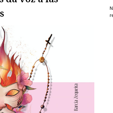
N
s
r