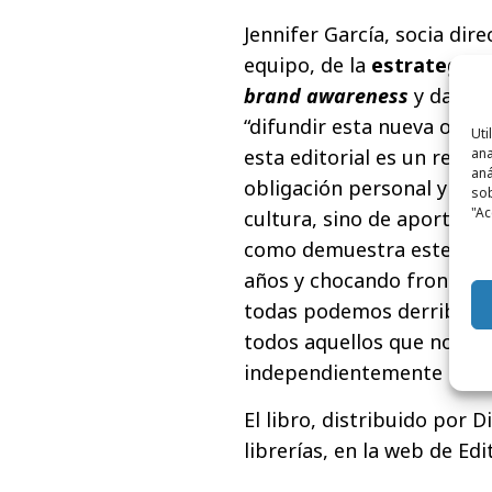
Jennifer García, socia dir
equipo, de la
estrategia 
brand awareness
y dar vo
“difundir esta nueva obra y
Uti
esta editorial es un reto
ana
aná
obligación personal y prof
sob
"Ac
cultura, sino de aportar l
como demuestra este libro
años y chocando frontalme
todas podemos derribar. L
todos aquellos que nos p
independientemente de su
El libro, distribuido por 
librerías, en la web de Ed