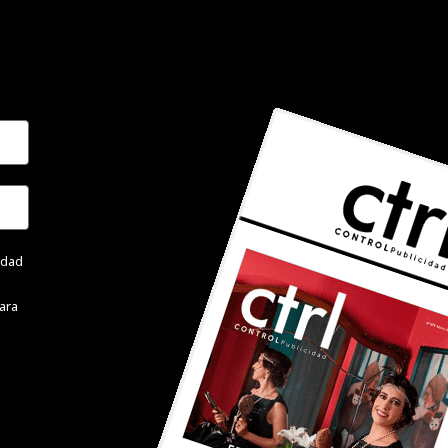
cidad
ara