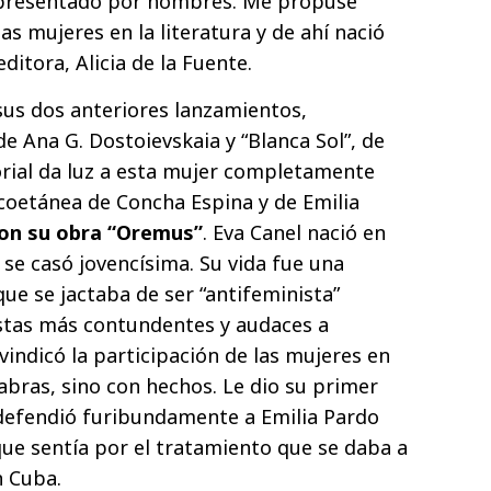
epresentado por hombres. Me propuse
s mujeres en la literatura y de ahí nació
editora, Alicia de la Fuente.
sus dos anteriores lanzamientos,
de Ana G. Dostoievskaia y “Blanca Sol”, de
orial da luz a esta mujer completamente
 coetánea de Concha Espina y de Emilia
con su obra “Oremus”
. Eva Canel nació en
 se casó jovencísima. Su vida fue una
ue se jactaba de ser “antifeminista”
stas más contundentes y audaces a
ivindicó la participación de las mujeres en
labras, sino con hechos. Le dio su primer
 defendió furibundamente a Emilia Pardo
que sentía por el tratamiento que se daba a
n Cuba.