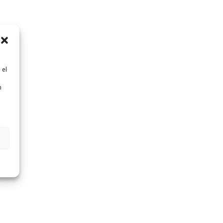
 el
n
n