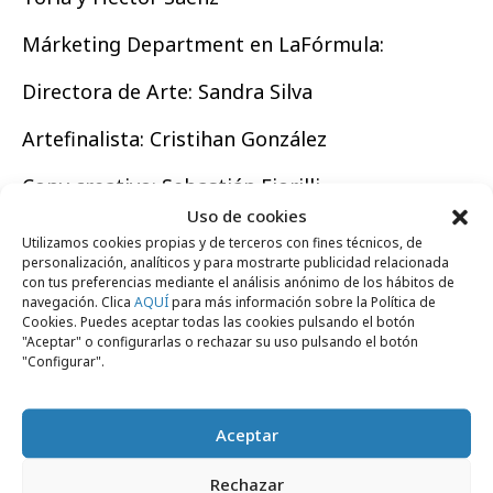
Márketing Department en LaFórmula:
Directora de Arte: Sandra Silva
Artefinalista: Cristihan González
Copy creativo: Sebastián Fiorilli
Uso de cookies
Director de cuentas: David Mata
Utilizamos cookies propias y de terceros con fines técnicos, de
personalización, analíticos y para mostrarte publicidad relacionada
Ejecutivo de cuentas: Marta Valdés
con tus preferencias mediante el análisis anónimo de los hábitos de
navegación. Clica
AQUÍ
para más información sobre la Política de
Cookies. Puedes aceptar todas las cookies pulsando el botón
"Aceptar" o configurarlas o rechazar su uso pulsando el botón
"Configurar".
Comparte
Aceptar
Rechazar