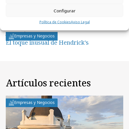
Configurar
Noticias Relacionadas
Política de Cookies
Aviso Legal
jueves, 22 de enero 2009
Empresas y Negocios
El toque inusual de Hendrick's
Artículos recientes
Empresas y Negocios